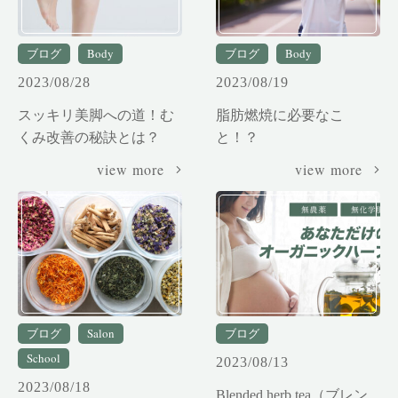
ブログ
Body
ブログ
Body
2023/08/28
2023/08/19
スッキリ美脚への道！む
脂肪燃焼に必要なこ
くみ改善の秘訣とは？
と！？
view more
view more
ブログ
Salon
ブログ
School
2023/08/13
2023/08/18
Blended herb tea（ブレン