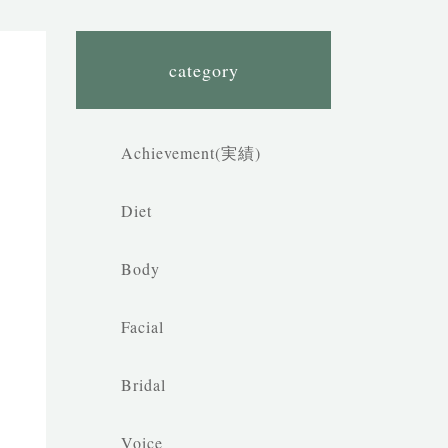
category
Achievement(実績)
Diet
Body
Facial
Bridal
Voice