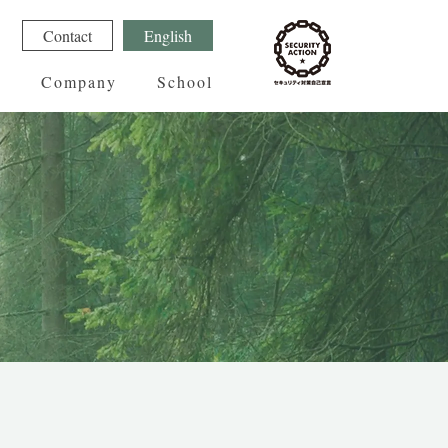
1
Contact
English
g
Company
School