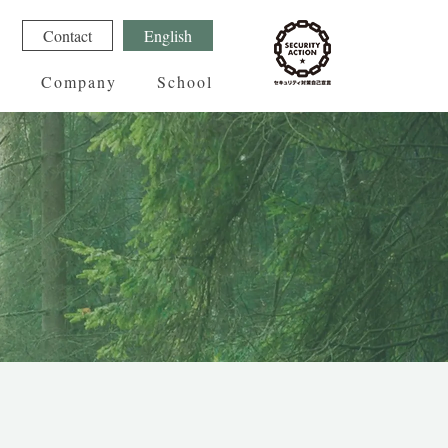
1
Contact
English
g
Company
School