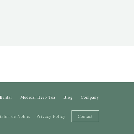
Bridal
Medical Herb Tea
Blog
Company
Salon de Noble.
Privacy Policy
Contact