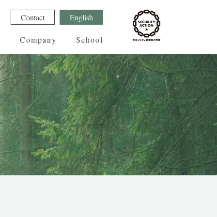
1
Contact
English
g
Company
School