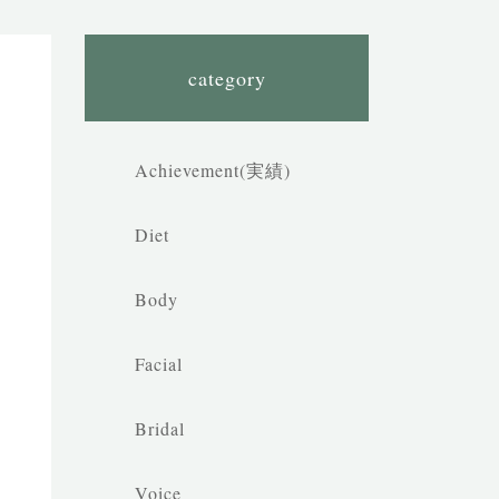
category
Achievement(実績)
Diet
Body
Facial
Bridal
Voice