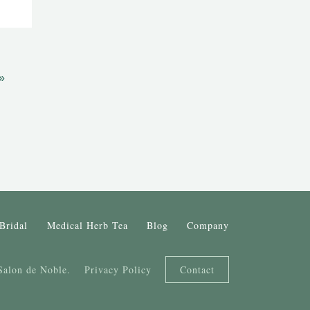
»
Bridal
Medical Herb Tea
Blog
Company
Salon de Noble.
Privacy Policy
Contact