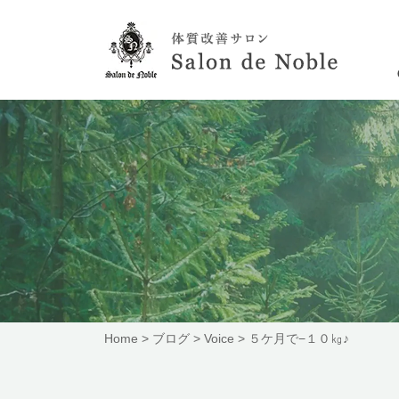
Home
>
ブログ
>
Voice
>
５ケ月で−１０㎏♪