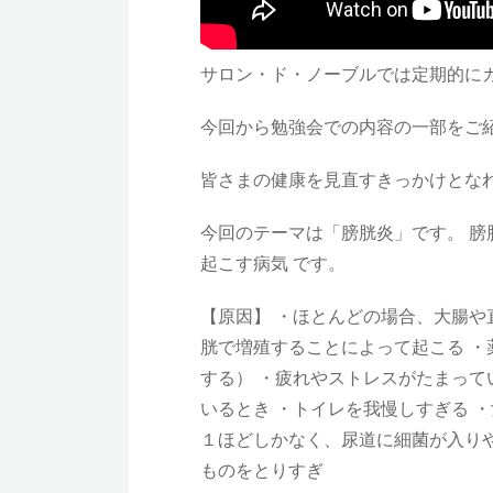
サロン・ド・ノーブルでは定期的に
今回から勉強会での内容の一部をご
皆さまの健康を見直すきっかけとなれ
今回のテーマは「膀胱炎」です。 
起こす病気 です。
【原因】 ・ほとんどの場合、大腸
胱で増殖することによって起こる 
する） ・疲れやストレスがたまっ
いるとき ・トイレを我慢しすぎる 
１ほどしかなく、尿道に細菌が入り
ものをとりすぎ