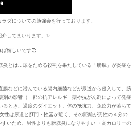
カラダについての勉強会を行っております。
紹介してまいります。✨
ば嬉しいです🥰
膀胱炎とは…尿をためる役割を果たしている「膀胱」が炎症を
や直腸などに潜んでいる腸内細菌などが尿道から侵入して、膀
・薬剤の影響（一部の抗アレルギー薬や抗がん剤によって発症
ているとき、過度のダイエット、体の抵抗力、免疫力が落ちて
・女性は尿道と肛門・性器が近く、その距離が男性の４分の
やすいため、男性よりも膀胱炎になりやすい ・高カロリーの