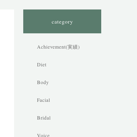
category
Achievement(実績)
Diet
Body
Facial
Bridal
Voice