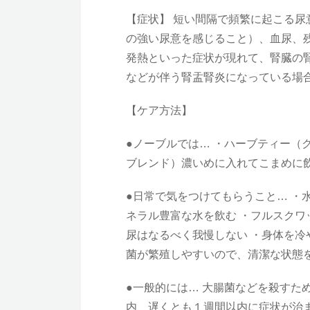
【症状】 短い間隔で頻繁に起こる
の強い尿意を感じること）、血尿、
発熱といった症状が現れて、腎臓の
などが伴う腎盂腎炎になっている場
【ケア方法】
●ノーブルでは… ・ハーブティー（
ブレンド）濃いめに入れてこまめに飲
●日常で気をつけてもらうこと… ・
ネラル豊富な水を飲む ・フルスクワ
尿はなるべく我慢しない ・身体を冷
菌が繁殖しやすいので、清潔な状態を
●一般的には… 大腸菌などを殺すた
内、遅くとも１週間以内に症状が治