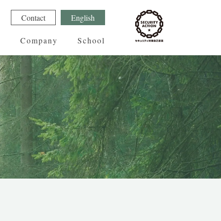
1
Contact
English
g
Company
School