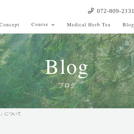
072-809-213
Course
Concept
Medical Herb Tea
Blo
Blog
ブログ
炎』について