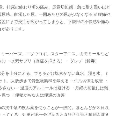
尿意、排尿の終わり頃の痛み、尿意切迫感（急に耐え難いほど
残尿感、白濁した尿、一回あたりの尿が少なくなる ※腰痛や
腎盂にまで炎症が広がってしまうと、下腹部の不快感や痛み
合があります。
クリーバーズ、エゾウコギ、スターアニス、カモミールなど
む ・水素サプリ（炎症を抑える） ・ダレノ（解毒）
水分を十分にとる、できるだけ塩素がない真水、湧き水、ミ
ット、大股歩きで骨盤底筋群を鍛える ・生活習慣を改善 ・
やさない ・過度のアルコールは避ける ・月経の前後には雑
保つ ・便秘がちな人は便通の改善
めの抗生剤の飲み薬を使うことが一般的。ほとんどが３日以
まってくる。効果が不十分であるときは抗生剤の種類を変え