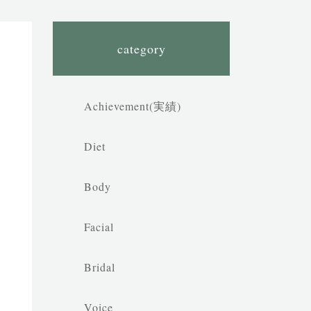
category
Achievement(実績)
Diet
Body
Facial
Bridal
Voice