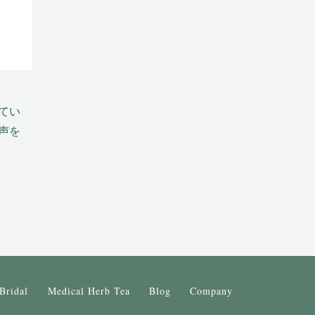
てい
声を
Bridal
Medical Herb Tea
Blog
Company