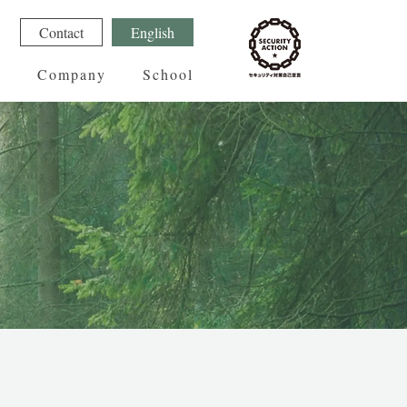
1
Contact
English
g
Company
School