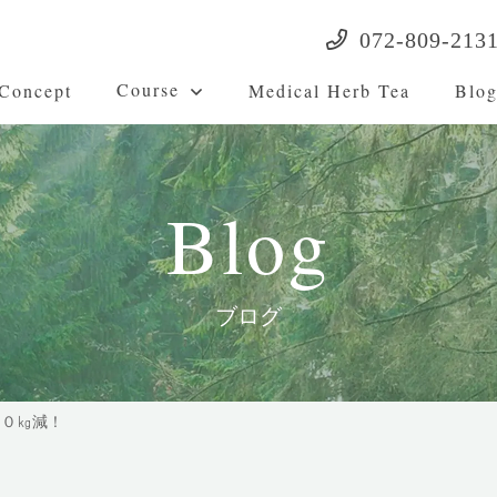
072-809-213
Course
Concept
Medical Herb Tea
Blo
Blog
ブログ
２０㎏減！