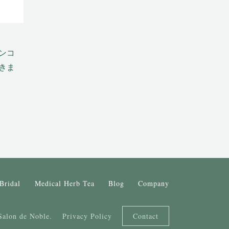
ンコ
きま
Bridal
Medical Herb Tea
Blog
Company
Salon de Noble.
Privacy Policy
Contact