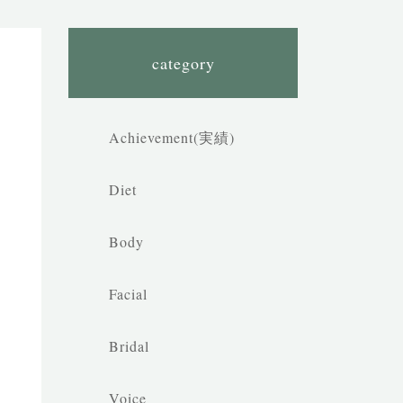
category
Achievement(実績)
Diet
Body
Facial
Bridal
Voice