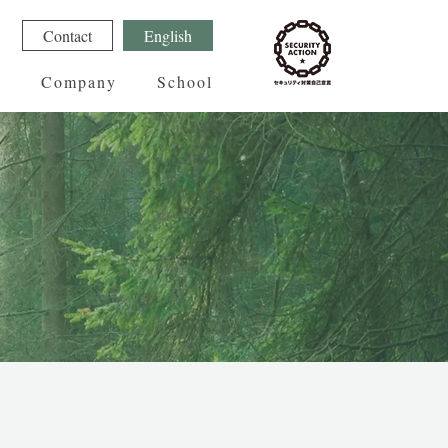
1
Contact
English
g
Company
School