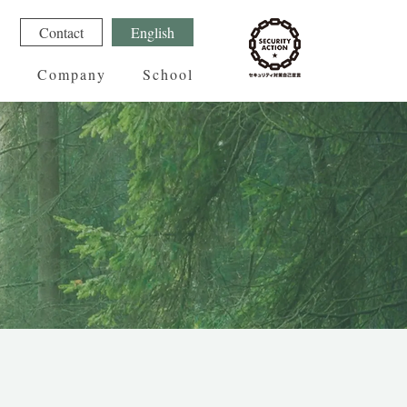
1
Contact
English
g
Company
School