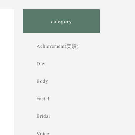
category
Achievement(実績)
Diet
Body
Facial
Bridal
Voice