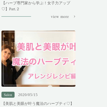
【ハーブ専門家から学ぶ！女子力アップ
♡】Part.２
view more
Salon
2020/05/15
【美肌と美眼が叶う魔法のハーブティ♡】