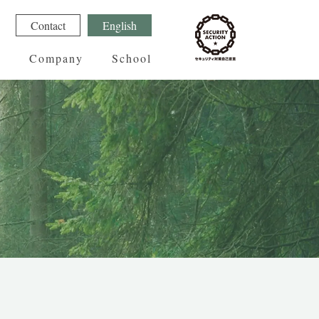
1
Contact
English
g
Company
School